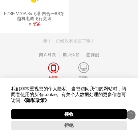
F7SE V70A 8s飞塔 四合一8S穿
越机电调飞行竞速
￥459
亲！，已经没有东西了哦！
用户登录
用户注册
回顶部
触屏版
电脑版
© 2003-2026 T-MOTORHOBBY 版权所有
隐私政策
赣公网安备 36010902000567号
我们非常重视您的个人隐私，当您访问我们的网站时，请
赣ICP备17011325号-2
同意使用的所有cookie。有关个人数据处理的更多信息可
访问
《隐私政策》
接收
拒绝
0
首页
客服
分类
购物车
我的