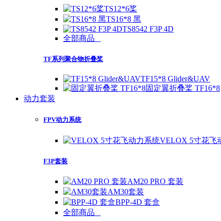
TS12*6桨
TS16*8 黑
TS8542 F3P 4D
全部商品
TF系列聚合物折叠桨
TF15*8 Glider&UAV
固定翼折叠桨 TF16*8
动力套装
FPV动力系统
VELOX 5寸花
F3P套装
AM20 PRO 套装
AM30套装
BPP-4D 套盒
全部商品