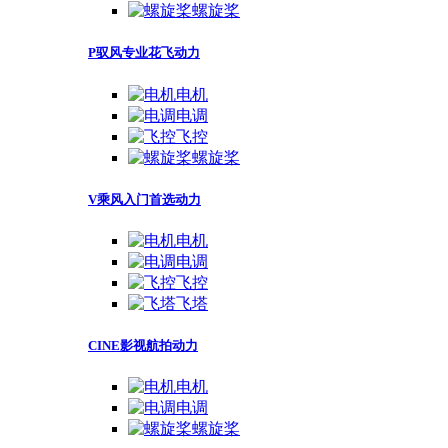
螺旋桨
P驭风专业花飞动力
电机
电调
飞控
螺旋桨
V乘风入门首选动力
电机
电调
飞控
飞塔
CINE影视航拍动力
电机
电调
螺旋桨