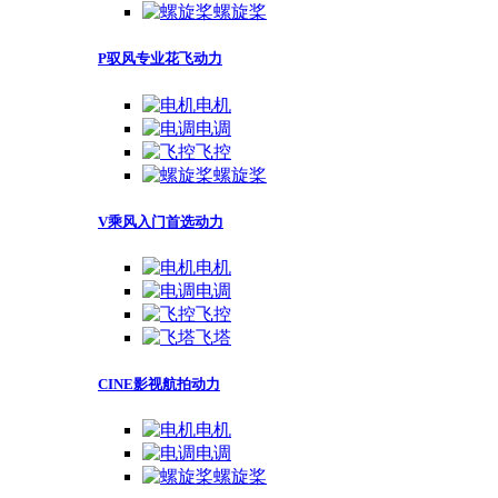
螺旋桨
P驭风专业花飞动力
电机
电调
飞控
螺旋桨
V乘风入门首选动力
电机
电调
飞控
飞塔
CINE影视航拍动力
电机
电调
螺旋桨