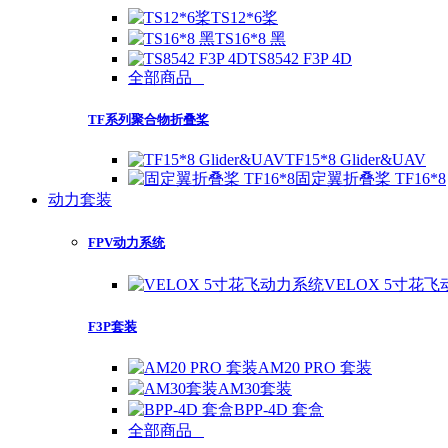
TS12*6桨
TS16*8 黑
TS8542 F3P 4D
全部商品
TF系列聚合物折叠桨
TF15*8 Glider&UAV
固定翼折叠桨 TF16*8
动力套装
FPV动力系统
VELOX 5寸花
F3P套装
AM20 PRO 套装
AM30套装
BPP-4D 套盒
全部商品